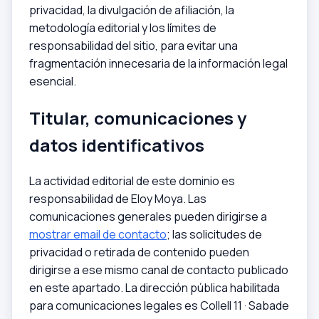
privacidad, la divulgación de afiliación, la
metodología editorial y los límites de
responsabilidad del sitio, para evitar una
fragmentación innecesaria de la información legal
esencial.
Titular, comunicaciones y
datos identificativos
La actividad editorial de este dominio es
responsabilidad de Eloy Moya. Las
comunicaciones generales pueden dirigirse a
mostrar email de contacto
; las solicitudes de
privacidad o retirada de contenido pueden
dirigirse a ese mismo canal de contacto publicado
en este apartado. La dirección pública habilitada
para comunicaciones legales es
C
o
l
l
e
l
l 1
1
·
S
a
b
a
d
e