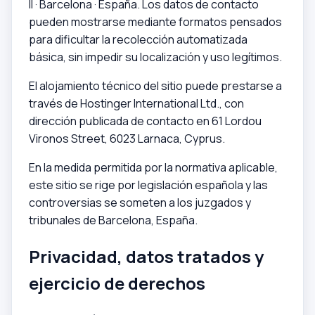
l
l
·
B
a
r
c
e
l
o
n
a
·
E
s
p
a
ñ
a
. Los datos de contacto
pueden mostrarse mediante formatos pensados
para dificultar la recolección automatizada
básica, sin impedir su localización y uso legítimos.
El alojamiento técnico del sitio puede prestarse a
través de Hostinger International Ltd., con
dirección publicada de contacto en 61 Lordou
Vironos Street, 6023 Larnaca, Cyprus.
En la medida permitida por la normativa aplicable,
este sitio se rige por legislación española y las
controversias se someten a los juzgados y
tribunales de Barcelona, España.
Privacidad, datos tratados y
ejercicio de derechos