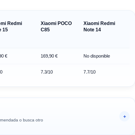
omi Redmi
Xiaomi POCO
Xiaomi Redmi
e 15
C85
Note 14
90 €
169,90 €
No disponible
10
7.3/10
7.7/10
comendada o busca otro