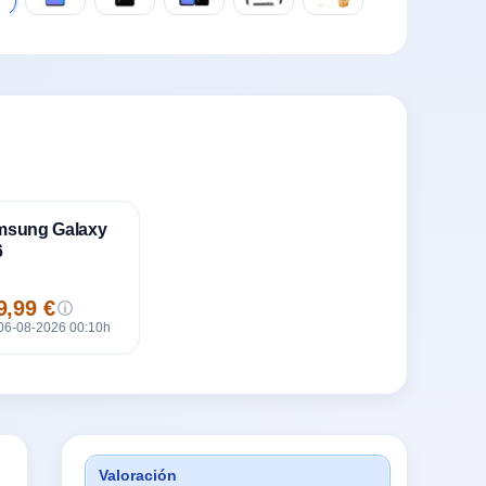
msung Galaxy
6
9,99 €
ⓘ
cio
 06-08-2026 00:10h
Valoración