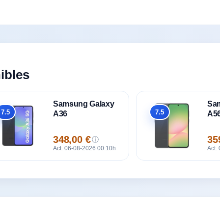
ibles
Samsung Galaxy
Sa
7.5
7.5
A36
A5
Global
Global
348,00 €
35
ⓘ
Precio
Pre
Act. 06-08-2026 00:10h
Act.